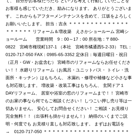
て、“自分がお客様だったら”といつも考えて行動していたことを
お客様も感じていただき、励みになります。 ありがとうございま
す。 これからもアフターメンテナンスを含めて、江坂をよろしく
お願いいたします。 担当：吉永 ＊＊＊＊＊＊＊＊＊＊＊＊＊＊
＊＊＊＊＊＊ リフォーム＆増改築 えさかショールーム 宮崎シ
ョールーム 営業時間 9：00～17：00 所在地：〒880-
0822 宮崎市権現町137-1 （本社 宮崎市橘通西5-2-33） TEL：
0120-717-050 FAX：0985-65-3352 定休日：毎週日曜日・祝日
（正月・GW・お盆含む） 宮崎市のリフォームならお任せくださ
い！！ 水廻りリフォーム（お風呂・ユニットバス・ トイレ・洗
面所・キッチン）はもちろん、 水漏れ・修理や補修など小さな事
も対応致します。 増改築・改装工事はもちろん、 玄関ドア１
DAYリフォーム、 居室や浴室の窓のリフォームまで！！ 宮崎市
のお家の事なら何でもご相談ください！ しつこい押し売り等は一
切ありません。 安心してお問合せください！ ご相談・お見積り
完全無料！！（出張料も掛かりません！） 納得のいくまでご説
明・何度でも お見積り直しも対応致します。 まずはお電話を
→ 0120-717-050 ＊＊＊＊＊＊＊＊＊＊＊＊＊＊＊＊＊＊＊＊